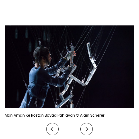
Lumière: Stéfane Perraud
Compositeurs: Sarah Bigdelishamloo & Nima Aghiani
Costume: Valentine Solé
Régie générale : Samson Milcent
consultant à la dramaturgie: Thibaud Croisy
Durée : 55 min
Production : SELON L’HEURE
Production déléguée : Latitudes Prod. – Lille
Coproduction: Festival Montpellier Danse, La Passerelle Scène
Nationale de St Brieuc, La Filature Scène Nationale de Mulhouse
Accueil: Espace Pasolini, Centre National de la Danse (dans le
cadre des résidences augmentées)
Avec le soutien de la Fondation d’entreprise Hermès dans le
cadre de son programme New Settings.
Avec le soutien de la DRAC Ile-De-France au titre de l’Aide au
Man Aman Ke Rostan Bovad Pahlavan © Alain Scherer
Projet.