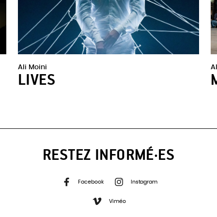
Ali Moini
A
LIVES
RESTEZ INFORMÉ·ES
Facebook
Instagram
Viméo