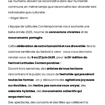
Les humains doivent se reconnaître dans leur humanité
commune, en même temps que reconnaître leur diversité tant
individuelle que culturelle
.
– Edgar Morin
L’équipe de Latitudes Contemporaines vous souhaite une
belle année 2025, nourrie de
connexions vivantes
et de
mouvements
partagés
.
Cette
célébration de notre humanité et nos diversités
fera la
colonne vertébrale du festival à venir : nous vous donnons
rendez-vous du
5 au 27 juin 2025
, pour l
a 23ᵉ édition du
festival Latitudes Contemporaines
!
Durant trois semaines, des
artistes de tous horizons
rencontreront le public au cours de
festivités qui prendront
toutes les formes
: on y découvrira des
agitations joyeuses
ou révoltées
, des
festins pas comme vous croyez
, des
cabarets
hybrides
, des
mouvements collectifs qui
emportent tout
…
Des spectacles, des concerts et des fêtes qui célèbrent la