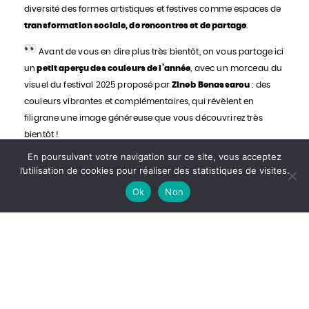
diversité des formes artistiques et festives comme espaces de
transformation sociale, de rencontres et de partage
.
Avant de vous en dire plus très bientôt, on vous partage ici
un
petit aperçu des couleurs de l’année
, avec un morceau du
visuel du festival 2025 proposé par
Zineb
Benassarou
: des
couleurs vibrantes et complémentaires, qui révèlent en
filigrane une image généreuse que vous découvrirez très
bientôt !
En poursuivant votre navigation sur ce site, vous acceptez
l’utilisation de cookies pour réaliser des statistiques de visites.
Ok
Non
RESTEZ INFORMÉ·ES
Facebook
Instagram