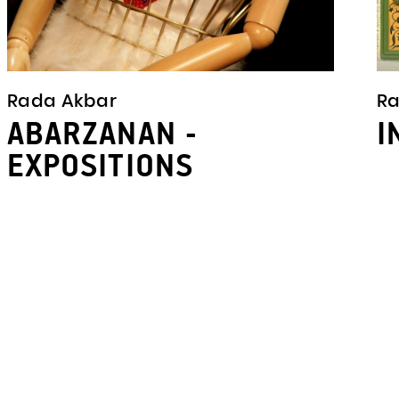
Rada Akbar
Ra
ABARZANAN -
I
EXPOSITIONS