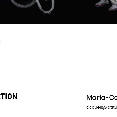
3
CTION
Maria-Ca
accueil@lati