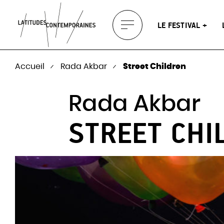
vous
Venir au festival
Soundscapes
Les proj
Téléchar
europée
LE FESTIVAL
Afficher
brochur
(2008 –
le
Partenaires
menu
Accueil
Rada Akbar
Street Children
Rada Akbar
STREET CHI