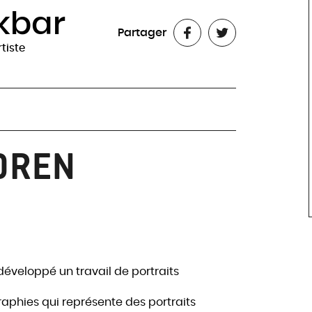
kbar
Partager
rtiste
DREN
éveloppé un travail de portraits
aphies qui représente des portraits