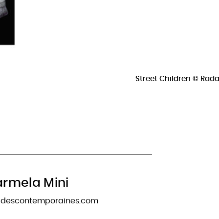
Street Children © Rada
rmela Mini
tudescontemporaines.com