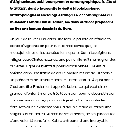
d’Afghanistan, publie son premier roman graphique,
La fille et
le dragon
, dont elle a confié le récit à Nicole Lapierre,
anthropologue et sociologue française. Accompagnées du
musicien Esmatullah Alizadah, les deux autrices proposent
en live une lecture dessinée du livre.
Un jour de l’hiver 1989, dans une famille pauvre de réfugié·es
partie d’Afghanistan pour fuir l’armée soviétique, les
moudjahidines et les persécutions que les Sunnites afghans
infligent aux Chiites hazaras, une petite fille naît mains grandes
ouvertes, signe de bienfaits pour la maisonnée. Elle est la
sixième dans une fratrie de dix. Le mollah refuse de lui choisir
un prénom et de l’inscrire dans le Coran familial. À quoi bon ?
C’est une fille. Finalement appelée Kubra, ce qui veut dire «
grande », l’enfant montre très tôt un don pour le dessin. Un don
comme une armure, qui la protège et la fortifie contre les
épreuves d’une existence sous la double férule du fanatisme
religieux et patriarcal. Armée de ses crayons, de ses pinceaux et
d’une volonté sans faille, Kubra entreprend une incroyable