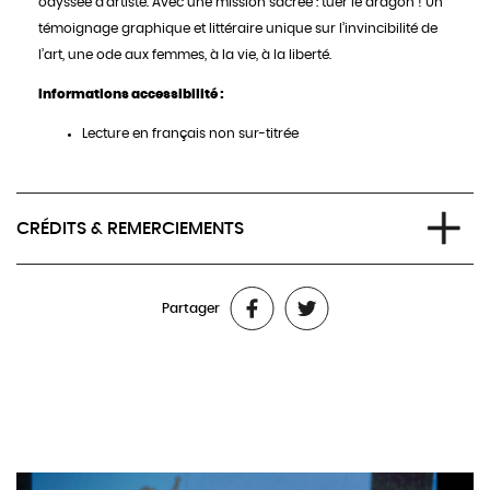
odyssée d’artiste. Avec une mission sacrée : tuer le dragon ! Un
témoignage graphique et littéraire unique sur l’invincibilité de
l’art, une ode aux femmes, à la vie, à la liberté.
Informations accessibilité :
Lecture en français non sur-titrée
CRÉDITS & REMERCIEMENTS
La Fille et le Dragon est un roman graphique de Kubra Khademi
Partager
et Nicole Lapierre, paru aux Éditions Denoël.
Performance : Kubra Khademi, Nicole Lapiette et Esmatullah
Alizadah.
Production : Latitudes Prod. – Lille