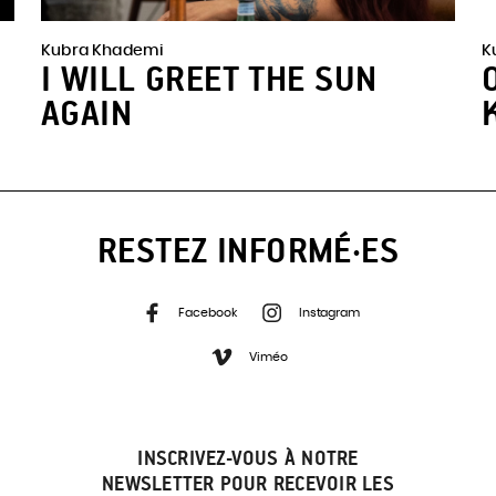
Kubra Khademi
K
I WILL GREET THE SUN
AGAIN
RESTEZ INFORMÉ·ES
Facebook
Instagram
Viméo
INSCRIVEZ-VOUS À NOTRE
NEWSLETTER POUR RECEVOIR LES