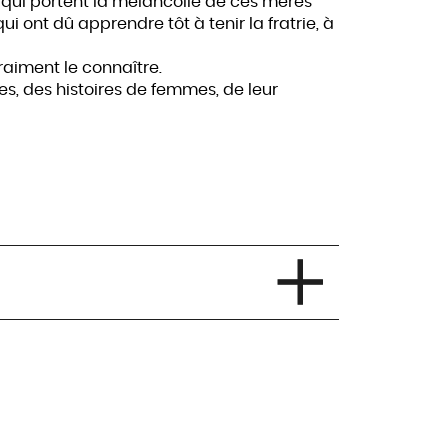
es, qui portent la mélancolie de ces mères
ui ont dû apprendre tôt à tenir la fratrie, à
 vraiment le connaître.
es, des histoires de femmes, de leur
far