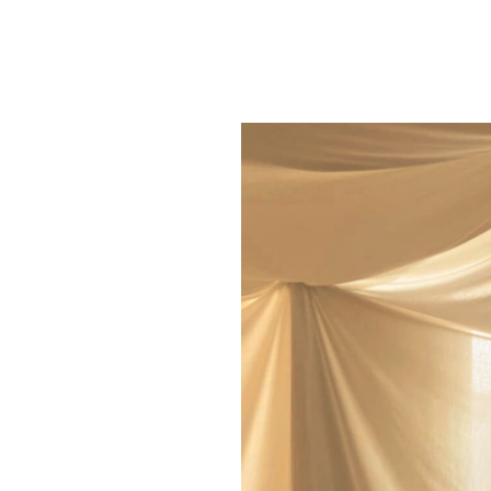
Production déléguée
: Latitudes Prod. – 
Avec le soutien de la Ville de Lille et l’A