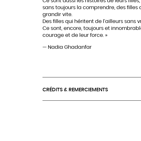
Ce sont aussi les histoires de leurs fill
sans toujours la comprendre, des filles q
grandir vite.
Des filles qui héritent de l’ailleurs sans
Ce sont, encore, toujours et innombrabl
courage et de leur force. »
— Nadia Ghadanfar
CRÉDITS & REMERCIEMENTS
Conception, texte et jeu :
Nadia Ghadan
Mise en espace :
Aude Denis
Scénographie :
Frédérique Bertrand
Production
: La Fabrique