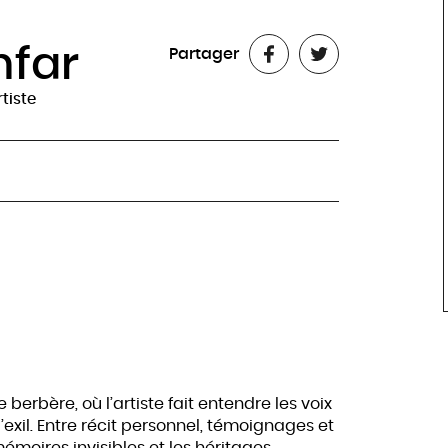
far
Partager
rtiste
berbère, où l’artiste fait entendre les voix
l’exil. Entre récit personnel, témoignages et
émoires invisibles et les héritages