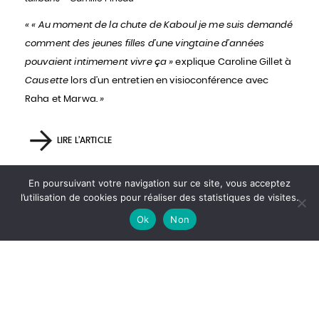
«
« Au moment de la chute de Kaboul je me suis demandé
comment des jeunes filles d’une vingtaine d’années
pouvaient intimement vivre ça »
explique Caroline Gillet à
Causette
lors d’un entretien en visioconférence avec
Raha et Marwa.
»
LIRE L’ARTICLE
LA CROIX
En poursuivant votre navigation sur ce site, vous acceptez
l’utilisation de cookies pour réaliser des statistiques de visites.
08.03.2023
Ok
Non
« Inside Kaboul », sur France Télévisions : les deux Afghanes et
les talibans
– Stéphane Dreyfus
«
Elles ont livré leur parole, directe, vivante, forte, à la
journaliste Caroline Gillet, à travers des notes vocales
transmises sur WhatsApp au nez et à la barbe de la