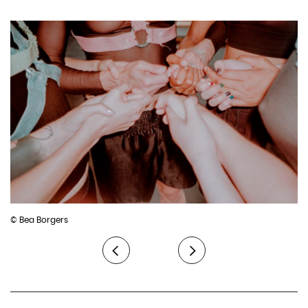
Bycroft. Elle travaille également comme dramaturge, interprète
Son
: Michael Langeder
et chorégraphe pour divers artistes de la performance et des
Lumières
: Vera Martins
arts visuels entre Bruxelles, Berlin et Amsterdam et enseigne à
Costumes
: Cee Fülleman
l’Académie Royale des Beaux-Arts de Bruxelles. Ces dernières
Musique
: Lisa Vereertbrugghen & Michaela Riener
années, Lisa a créé Softcore – a hardcore encounter (2019) et
Expert.e Folk
: Aurélie Giet
DISQUIET – sensational aesthetics of a technokin (2021). While
Production
: CAMPO technique Babette Poncelet & Korneel
we are here (2023) sera la première œuvre qu’elle réalise pour
Coessens
un groupe, produite par le centre d’art CAMPO basé à Gand.
Co-production
: Dans in Brugge (Concertgebouw,
Cultuurcentrum & KAAP), Kunstenwerkplaats KWP, STUK Arts
Centre, ICI — CCN Montpellier, Kunstencentrum BUDA, BIT
teatergarasjen & Perpodium
Soutien
: taxshelter of the Belgian Federal Government via
uFund, the Flemish Government & the commission of the
© Bea Borgers
Flemish Community