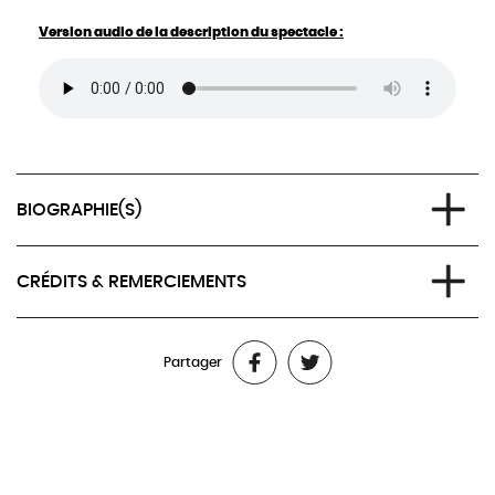
Version audio de la description du spectacle :
BIOGRAPHIE(S)
Lisa Vereertbrugghen fait des recherches sur le son techno
CRÉDITS & REMERCIEMENTS
hardcore et les styles de danse depuis 2014, à travers différents
formats entre la performance, le son et l’installation. Elle a
Concept & chorégraphie
: Lisa Vereertbrugghen
obtenu un master en histoire culturelle (histoire du corps) à
Partager
Performance & Co-Création
: Claire Godsmark, Dolores
l’Université de Louvain et un diplôme en chorégraphie à la
Hulan/Taka Shamoto, Eimi Leggett, Castélie Yalombo Lilonge &
School for New Dance Development (SNDO) à Amsterdam.
Lisa Vereertbrugghen
Elle travaille souvent avec des collaborateurs de longue date,
Dramaturgie
: Simon Baetens & Sophie Guisset
Michael Langeder, Sophie Guisset, Vera Martins et Madison
Conseils artistiques
: Madison Bycroft