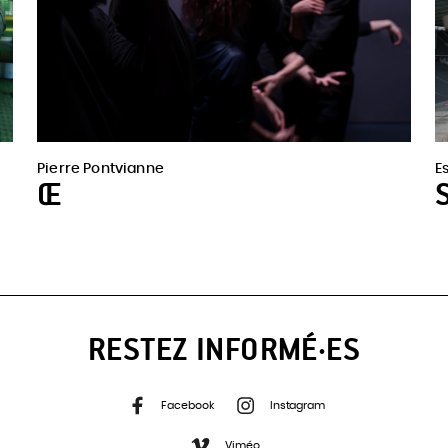
Pierre Pontvianne
E
Œ
RESTEZ INFORMÉ·ES
Facebook
Instagram
Viméo