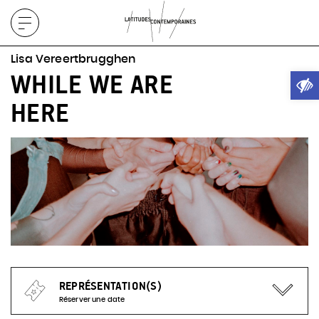
Afficher
le
Lisa Vereertbrugghen
menu
Ouvrir
WHILE WE ARE
HERE
REPRÉSENTATION(S)
Réserver une date