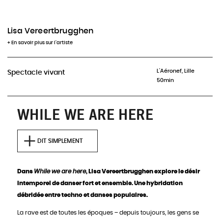
Actuellement, aucune représentation à venir pour
ce spectacle
Lisa Vereertbrugghen
+ En savoir plus sur l'artiste
INFOS & RÉSERVATIONS
L'Aéronef, Lille
Spectacle vivant
50min
WHILE WE ARE HERE
DIT SIMPLEMENT
Dans
While we are here
, Lisa Vereertbrugghen explore le désir
intemporel de danser fort et ensemble. Une hybridation
débridée entre techno et danses populaires.
La rave est de toutes les époques – depuis toujours, les gens se