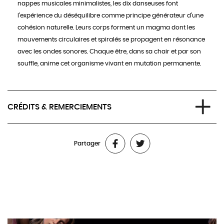
nappes musicales minimalistes, les dix danseuses font
l’expérience du déséquilibre comme principe générateur d’une
cohésion naturelle. Leurs corps forment un magma dont les
mouvements circulaires et spiralés se propagent en résonance
avec les ondes sonores. Chaque être, dans sa chair et par son
souffle, anime cet organisme vivant en mutation permanente.
CRÉDITS & REMERCIEMENTS
Concept, chorégraphie : Lisbeth Gruwez
Partager
Musique, création sonore : Maarten Van Cauwenberghe, Elko
Blijweert & Bjorn Eriksson
Performance : Ariadna Gironès Mata, Charlotte Petersen,
Cherish Menzo, Daniela Escarleth Romo Pozo, Francesca Chiodi
Latini, Jennifer Dubreuil Houthemann, Natalia Pieczuro, Sarah
Klenes, Sophia Mage & Chen-Wei Lee