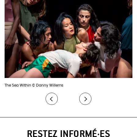
Dramaturgie: Bart Meuleman
Répétiteur : Lucius Romeo-Fromm
Lumière : Harry Cole
Scénographie : Marie Szersnovicz
Directeur technique : Thomas Glorieux
Directeur de la production : Anita Boels
Collab. communication : Daan Borloo
The Sea Within © Danny Willems
Production: Voetvolk vzw
Coproduction : Théâtre Royal Flamand, Festival de Marseille /
Théâtre Le Merlan, Rencontres Chorégraphiques Internationales
de Seine-Saint-Denis, TANDEM Arras-Douai, Theater Freiburg, Le
Fond de la dotation du Quartz, La Rose des Vents, Theater Im
Pumpenhaus, Julidans, Kunstfest Weimar, CNN Nantes, CDC
RESTEZ INFORMÉ·ES
Toulouse, Tanz im August / HAU Hebbel am Ufer Berlin, Vooruit /