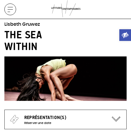
Afficher
le
Lisbeth Gruwez
menu
Ouvrir
THE SEA
WITHIN
REPRÉSENTATION(S)
Réserver une date