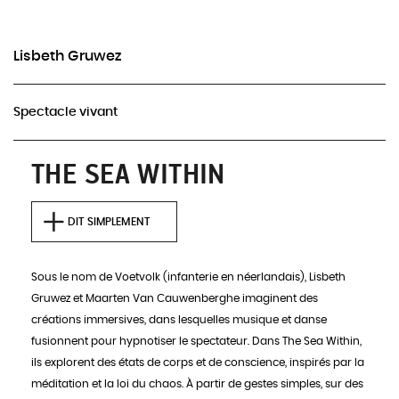
Actuellement, aucune représentation à venir pour
ce spectacle
Lisbeth Gruwez
INFOS & RÉSERVATIONS
Spectacle vivant
THE SEA WITHIN
DIT SIMPLEMENT
Sous le nom de Voetvolk (infanterie en néerlandais), Lisbeth
Gruwez et Maarten Van Cauwenberghe imaginent des
créations immersives, dans lesquelles musique et danse
fusionnent pour hypnotiser le spectateur. Dans The Sea Within,
ils explorent des états de corps et de conscience, inspirés par la
méditation et la loi du chaos. À partir de gestes simples, sur des