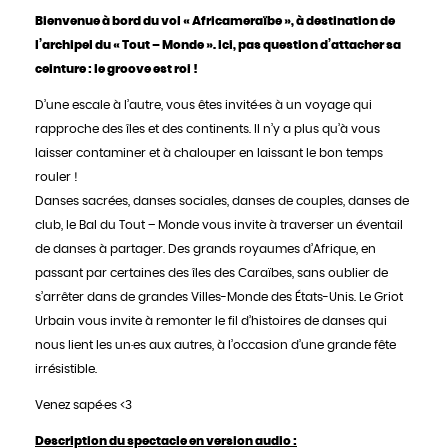
Bienvenue à bord du vol « Africameraïbe », à destination de
l’archipel du « Tout – Monde ». Ici, pas question d’attacher sa
ceinture : le groove est roi !
D’une escale à l’autre, vous êtes invité·es à un voyage qui
rapproche des îles et des continents. Il n’y a plus qu’à vous
laisser contaminer et à chalouper en laissant le bon temps
rouler !
Danses sacrées, danses sociales, danses de couples, danses de
club, le Bal du Tout – Monde vous invite à traverser un éventail
de danses à partager. Des grands royaumes d’Afrique, en
passant par certaines des îles des Caraïbes, sans oublier de
s’arrêter dans de grandes Villes-Monde des États-Unis. Le Griot
Urbain vous invite à remonter le fil d’histoires de danses qui
nous lient les un·es aux autres, à l’occasion d’une grande fête
irrésistible.
Venez sapé·es <3
Description du spectacle en version audio :