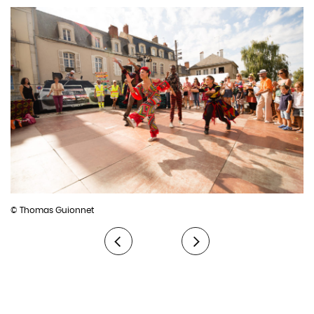
de la danse, dans sa dimension sociale. Elle développe
Costumes
LeSoleilNoire
notamment des invitations géantes à danser dans l’espace
Éléments de scénographie
Alexandre Lemagne
publique et non dédié. Depuis 2018, elle voyage pour rencontrer
Diffusion
Julie Besserova Chomard pour Engrenage[s]
des danses et collecter des histoires de danses entre le Sénégal,
Aide à la résidence mutualisée
Rennes Métropole
Cuba et la Nouvelle Orléans. Des voyages qui nourrissent un
Coproduction
Les Tombées De La Nuit (Rennes), L’Hermine –
projet numérique vidéo et sonore, et des échanges artistiques
Scène de territoire pour la danse à Sarzeau / Golfe du Morbihan
internationaux, à l’image d’un projet réalisé en 2021 : « New
Vannes Agglomération, Le Festival Les Renc’arts Hip Hop, Le Très
Orleans Fever ».
Tôt Théâtre, Scène Conventionnée Jeune Public (Quimper), Le
Principaux spectacles, projets et invitations à la danse, créés ou
Musée de la Danse / CCNRB (Rennes)
co-crées depuis 2015 : « New Orleans Fever », le Bal du « Tout-
Accueil en résidence
Le Très tôt théâtre, Le Quartz Brest, Le
Monde », « Unexpected », « Get Down », « Groove Nation », « Soul
Musée de la Danse / CCNRB (Rennes), Centre culturel l’Hermine
Train géant », « Red Line Crossers – Hommage aux second Line
(Sarzeau), MJC de Pacé, le Dancing d’Ocus (St-Germain-sur-
© Thomas Guionnet
« , « We Are » avec Red Line Crossers et « Caillou ».
Ille), la Tour d’Auvergne (Rennes), Le Triangle (Rennes), la Mjc
Bréquigny Rennes