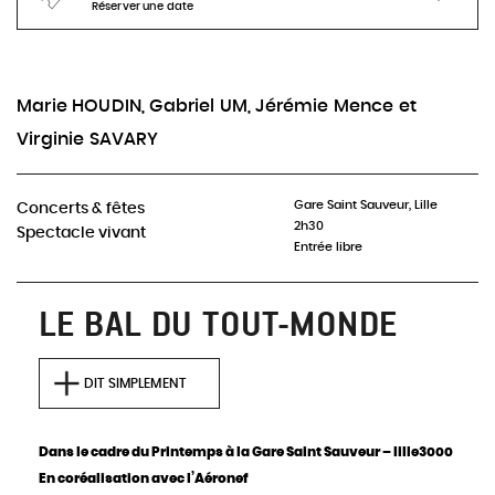
Réserver une date
Actuellement, aucune représentation à venir pour
ce spectacle
Marie HOUDIN, Gabriel UM, Jérémie Mence et
Virginie SAVARY
INFOS & RÉSERVATIONS
Gare Saint Sauveur, Lille
Concerts & fêtes
2h30
Spectacle vivant
Entrée libre
LE BAL DU TOUT-MONDE
DIT SIMPLEMENT
Dans le cadre du Printemps à la Gare Saint Sauveur – lille3000
En coréalisation avec l’Aéronef