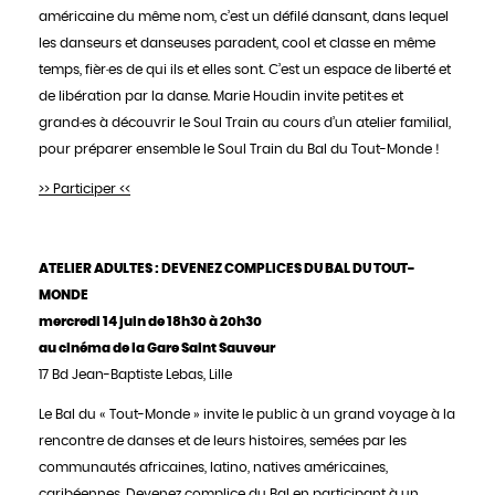
américaine du même nom, c’est un défilé dansant, dans lequel
les danseurs et danseuses paradent, cool et classe en même
temps, fièr·es de qui ils et elles sont. C’est un espace de liberté et
de libération par la danse. Marie Houdin invite petit·es et
grand·es à découvrir le Soul Train au cours d’un atelier familial,
pour préparer ensemble le Soul Train du Bal du Tout-Monde !
>> Participer <<
ATELIER ADULTES : DEVENEZ COMPLICES DU BAL DU TOUT-
MONDE
mercredi 14 juin de 18h30 à 20h30
au cinéma de la Gare Saint Sauveur
17 Bd Jean-Baptiste Lebas, Lille
Le Bal du « Tout-Monde » invite le public à un grand voyage à la
rencontre de danses et de leurs histoires, semées par les
communautés africaines, latino, natives américaines,
caribéennes. Devenez complice du Bal en participant à un