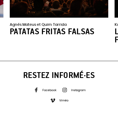
Résidences
: L’Animal à l’esquena (Celrà)
Agnés Mateus et Quim Tarrida
K
PATATAS FRITAS FALSAS
RESTEZ INFORMÉ·ES
Facebook
Instagram
Viméo