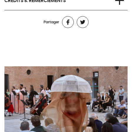
CRÉDITS & REMERCIEMENTS
Née à Madrid, La Ribot vit à Genève et travaille à l’internationale.
«La Ribot est chorégraphe, danseuse et artiste. Son œuvre,
Direction artistique
: La Ribot et Asier Puga
apparue au sortir de la transition démocratique dans l’Espagne
Partager
Chorégraphie et mise en scène
: La Ribot
des années 1980, a profondément modifié le champ de la danse
Interprètes
: Juan Loriente, La Ribot
contemporaine. Elle défie les cadres et les formats de la scène
Direction musicale
: Asier Puga
comme du musée, empruntant librement aux vocabulaires du
Arrangements, composition originale et musique
théâtre, des arts visuels, de la performance, du cinéma et de la
électronique
: Iñaki Estrada
vidéo pour opérer un déplacement conceptuel de la
Espace sonore et musique électronique
: Álvaro Martín
chorégraphie. Soli, explorations collaboratives, recherches
Orchestre de chambre de l’Auditorium de Saragosse — Grupo
avec des amateurs, installations et images en mouvements
Enigma
: Víctor Parra, violon, Xavier Olivar, alto, Zsolt G. Tottzer,
présentent dès lors les facettes d’une pratique protéiforme, qui
violoncelle Fernando Gómez, flûte, Emilio Ferrando, clarinette,
ne cesse de mettre en jeu le droit du corps.»
Joan Germán Oliveros, saxophone Juan Carlos Segura,
Marcella Lista / écrivaine et commissaire
synthétiseur.
Nouveaux médias – Centre Pompidou, Paris 2020
Chœur polyphonique Schola Cantorum Paradisi Portae
:
ASIER PUGA
Rubén Larrea Perálvarez, alto Alberto Palacios Guardia / Igor
Asier Puga, chef d’orchestre et directeur artistique du Grupo
Tantos Sevillano, ténor Marcos Castrillo Sampedro, ténor
Enigma – Orchestre de chambre de l’Auditorium de Saragosse,
Alberto Cebolla Royo, baryton
a été formé en tant que chef d’orchestre au Royal College of
Conseil en musicologie
: Alberto Cebolla