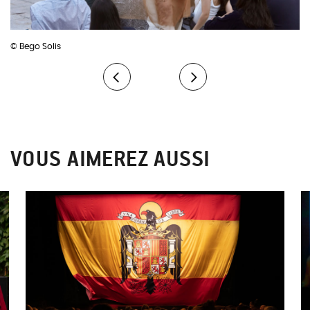
Music de Londres, et a obtenu la plus haute distinction. Il
Musique
: Iñaki Estrada, Álvaro Martín, Johannes Ockeghem,
poursuit sa formation en Espagne à l’École supérieure de
Alexander Agricola, Josquin des Près, Pierre de la Rue
musique du Pays basque (Musikene). Asier étudie également la
© Bego Solis
Dramaturgie
: Jaime Conde Salazar
composition et,en 2016, il est sélectionné pour rejoindre la
Création lumière
: Éric Wurtz
prestigieuse London Sinfonietta Academy.
Création des costumes
: Elvira Grau
Confection des costumes
: Elvira Grau, Marion Schmid
Direction technique
: Marie Prédour
Direction de production et diffusion
: Aude Martino
Coordination Grupo Enigma
: Pepa García Gómez
VOUS AIMEREZ AUSSI
Administration
: Gonzague Bochud
Production
: La Ribot Ensemble, Grupo Enigma
Coproduction
: La Bâtie Festival de Genève, Centro de cultura
contemporánea Condeduque (Madrid), Festival d’Avignon
Avec le soutien de
: la Ville de Genève, le canton de Genève, et
pour la 78e édition du Festival d’Avignon : Pro Helvetia
Fondation sSisse pour la culture, Gobierno de Aragón
(Espagne), La Corodis, Loterie Romande, Service Industriel de
Genève