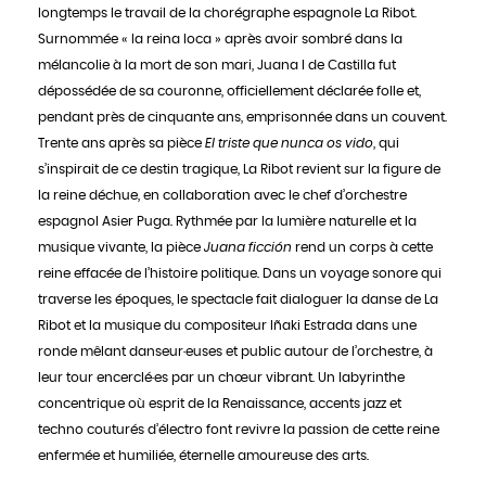
longtemps le travail de la chorégraphe espagnole La Ribot.
Surnommée « la reina loca » après avoir sombré dans la
mélancolie à la mort de son mari, Juana I de Castilla fut
dépossédée de sa couronne, officiellement déclarée folle et,
pendant près de cinquante ans, emprisonnée dans un couvent.
Trente ans après sa pièce
El triste que nunca os vido
, qui
s’inspirait de ce destin tragique, La Ribot revient sur la figure de
la reine déchue, en collaboration avec le chef d’orchestre
espagnol Asier Puga. Rythmée par la lumière naturelle et la
musique vivante, la pièce
Juana ficción
rend un corps à cette
reine effacée de l’histoire politique. Dans un voyage sonore qui
traverse les époques, le spectacle fait dialoguer la danse de La
Ribot et la musique du compositeur Iñaki Estrada dans une
ronde mêlant danseur·euses et public autour de l’orchestre, à
leur tour encerclé·es par un chœur vibrant. Un labyrinthe
concentrique où esprit de la Renaissance, accents jazz et
techno couturés d’électro font revivre la passion de cette reine
enfermée et humiliée, éternelle amoureuse des arts.