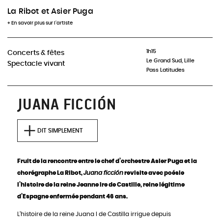
ce spectacle
La Ribot et Asier Puga
+ En savoir plus sur l'artiste
INFOS & RÉSERVATIONS
1h15
Concerts & fêtes
Le Grand Sud, Lille
Spectacle vivant
Pass Latitudes
JUANA FICCIÓN
DIT SIMPLEMENT
Fruit de la rencontre entre le chef d’orchestre Asier Puga et la
chorégraphe La Ribot,
Juana ficción
revisite avec poésie
l’histoire de la reine Jeanne Ire de Castille, reine légitime
d’Espagne enfermée pendant 46 ans.
L’histoire de la reine Juana I de Castilla irrigue depuis