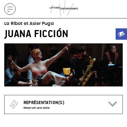
Afficher
le
La Ribot et Asier Puga
menu
Ouvrir
JUANA FICCIÓN
REPRÉSENTATION(S)
Réserver une date
Actuellement, aucune représentation à venir pour