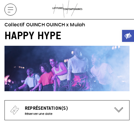
Afficher
le
Collectif OUINCH OUINCH x Mulah
menu
Ouvrir
HAPPY HYPE
REPRÉSENTATION(S)
Réserver une date
Actuellement, aucune représentation à venir pour