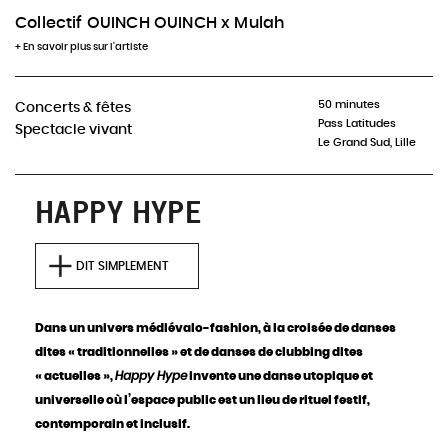
ce spectacle
Collectif OUINCH OUINCH x Mulah
+ En savoir plus sur l'artiste
INFOS & RÉSERVATIONS
50 minutes
Concerts & fêtes
Pass Latitudes
Spectacle vivant
Le Grand Sud, Lille
HAPPY HYPE
DIT SIMPLEMENT
Dans un univers médiévalo-fashion, à la croisée de danses
dites « traditionnelles » et de danses de clubbing dites
« actuelles »,
Happy Hype
invente une danse utopique et
universelle où l’espace public est un lieu de rituel festif,
contemporain et inclusif.