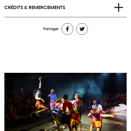
Les OUINCH OUINCH sont un collectif mouvant, co-dirigé
CRÉDITS & REMERCIEMENTS
aujourd’hui par Karine Dahouindji et Marius Barthaux. Depuis
2019, la compagnie a crée trois pièces et une multitude de
Chorégraphie et conception
: Marius Barthaux, Karine
performances, toujours dans un processus horizontal de
Partager
Dahouindji, Simon Crettol, Nicolas Fernando Mayorga Ramirez,
création.
Maud Hala Chami
Les OUINCH OUINCH fabriquent des spectacles bruts,
Danseur·ses
: Karine Dahouindji, Marius Barthaux, Elie Autin,
carnavalesques, absurdes, souvent festifs, drôles et directs. Des
Aure Wachter, Adél Juhász, Ludovico Paladini, Sim Peretti, Raoul
spectacles qui favorisent l’émergence de relations intenses et
Riva
authentiques avec le réel tout en étant pétris de fictions Queer,
Musique live
: Maud Hala Chami
Pop et oniriques. Le tout avec une esthétique bigarrée qui
Production
: Association Cie des Marmots
mélange les références d’époque. Tantôt rétro-futuristes, tantôt
Production exécutive
: Ars Longa Agency
moyennageuses, les OUINCH, petites fées malicieuses et naïves,
Diffusion
: Charlotte Grace Wacker
se baladent souvent dehors, parfois en club ou même dans des
Soutiens
: Fondation l’Abri, Le FAR Nyon, Belluard Bollwerk et
salles de théâtre, pour venir enchanter le monde et ses
Festival Parallèle
habitant.e.s de leur présence bouffonne.
Ainsi le collectif développe un travail processuel et rigolo
autour de la création collective, trans-disciplinaire, in situ,