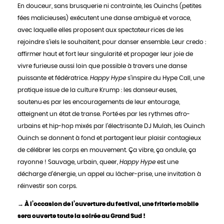
En douceur, sans brusquerie ni contrainte, les Ouinchs (petites
fées malicieuses) exécutent une danse ambiguë et vorace,
avec laquelle elles proposent aux spectateur·rices de les
rejoindre s’iels le souhaitent, pour danser ensemble. Leur credo :
affirmer haut et fort leur singularité et propager leur joie de
vivre furieuse aussi loin que possible à travers une danse
puissante et fédératrice.
Happy Hype
s’inspire du Hype Call, une
pratique issue de la culture Krump : les danseur·euses,
soutenu·es par les encouragements de leur entourage,
atteignent un état de transe. Porté·es par les rythmes afro-
urbains et hip-hop mixés par l’électrisante DJ Mulah, les Ouinch
Ouinch se donnent à fond et partagent leur plaisir contagieux
de célébrer les corps en mouvement. Ça vibre, ça ondule, ça
rayonne ! Sauvage, urbain, queer,
Happy Hype
est une
décharge d’énergie, un appel au lâcher-prise, une invitation à
réinvestir son corps.
→ À l’occasion de l’ouverture du festival, une friterie mobile
sera ouverte toute la soirée au Grand Sud !